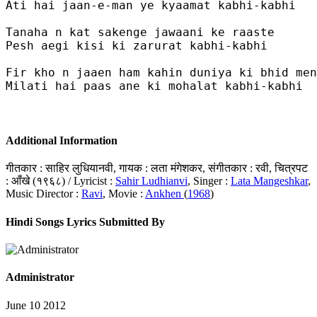
Ati hai jaan-e-man ye kyaamat kabhi-kabhi

Tanaha n kat sakenge jawaani ke raaste

Pesh aegi kisi ki zarurat kabhi-kabhi

Fir kho n jaaen ham kahin duniya ki bhid men

Milati hai paas ane ki mohalat kabhi-kabhi

Additional Information
गीतकार : साहिर लुधियानवी, गायक : लता मंगेशकर, संगीतकार : रवी, चित्रपट
: आँखे (१९६८) / Lyricist :
Sahir Ludhianvi
, Singer :
Lata Mangeshkar
,
Music Director :
Ravi
, Movie :
Ankhen
(
1968
)
Hindi Songs Lyrics Submitted By
Administrator
June 10 2012