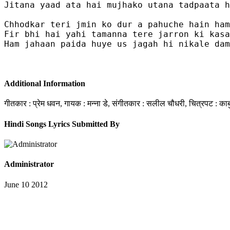
Jitana yaad ata hai mujhako utana tadpaata h
Chhodkar teri jmin ko dur a pahuche hain ham

Fir bhi hai yahi tamanna tere jarron ki kasa
Ham jahaan paida huye us jagah hi nikale dam

Additional Information
गीतकार : प्रेम धवन, गायक : मन्ना डे, संगीतकार : सलील चौधरी, चित्रपट : का
Hindi Songs Lyrics Submitted By
Administrator
June 10 2012