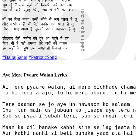
तेरे दामन से जो आये उन हवाओं को सलाम

चूम लूँ मैं उस ज़ुबां को जिसपे आये तेरा नाम

सब से प्यारी सुबह तेरी, सब से रंगीं तेरी शाम

माँ का दिल बनके कभी सीने से लग जाता है तू

और कभी नन्ही सी बेटी बनके याद आता है तू 

जितना याद आता है मुझको उतना तड़पाता है तू 

छोड़कर तेरी ज़मीन को दूर आ पहुचे हैं हम

फिर भी है यही तमन्ना तेरे जर्रों की कसम

हम जहाँ पैदा हुये उस जगह ही निकले दम
#BalrajSahni
#PatrioticSong
Aye Mere Pyaare Watan Lyrics
Ai mere pyaare watan, ai mere bichhade chama
Tu hi meri araju, tu hi meri abaru, tu hi me
Tere daaman se jo aye un hawaaon ko salaam

Chum lun main us jubaan ko jisape aye tera n
Sab se pyaari subah teri, sab se rngin teri 
Maan ka dil banake kabhi sine se lag jaata h
Aur kabhi nanhi si beti banake yaad ata hai 