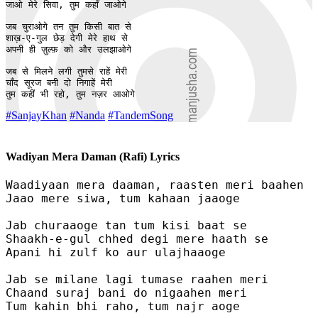
जाओ मेरे सिवा, तुम कहाँ जाओगे

जब चुराओगे तन तुम किसी बात से

शाख़-ए-गुल छेड़ देगी मेरे हाथ से

अपनी ही ज़ुल्फ़ को और उलझाओगे

जब से मिलने लगी तुमसे राहें मेरी

चाँद सूरज बनी दो निगाहें मेरी

तुम कहीं भी रहो, तुम नज़र आओगे
#SanjayKhan
#Nanda
#TandemSong
Wadiyan Mera Daman (Rafi) Lyrics
Waadiyaan mera daaman, raasten meri baahen

Jaao mere siwa, tum kahaan jaaoge

Jab churaaoge tan tum kisi baat se

Shaakh-e-gul chhed degi mere haath se

Apani hi zulf ko aur ulajhaaoge

Jab se milane lagi tumase raahen meri

Chaand suraj bani do nigaahen meri

Tum kahin bhi raho, tum najr aoge
