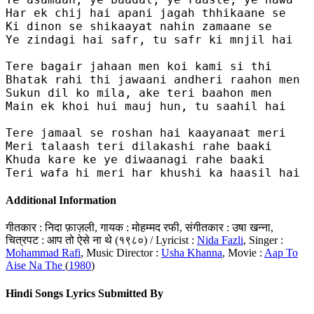
Har ek chij hai apani jagah thhikaane se

Ki dinon se shikaayat nahin zamaane se

Ye zindagi hai safr, tu safr ki mnjil hai

Tere bagair jahaan men koi kami si thi

Bhatak rahi thi jawaani andheri raahon men

Sukun dil ko mila, ake teri baahon men

Main ek khoi hui mauj hun, tu saahil hai

Tere jamaal se roshan hai kaayanaat meri

Meri talaash teri dilakashi rahe baaki

Khuda kare ke ye diwaanagi rahe baaki

Teri wafa hi meri har khushi ka haasil hai
Additional Information
गीतकार : निदा फ़ाज़ली, गायक : मोहम्मद रफी, संगीतकार : उषा खन्ना,
चित्रपट : आप तो ऐसे ना थे (१९८०) / Lyricist :
Nida Fazli
, Singer :
Mohammad Rafi
, Music Director :
Usha Khanna
, Movie :
Aap To
Aise Na The
(
1980
)
Hindi Songs Lyrics Submitted By