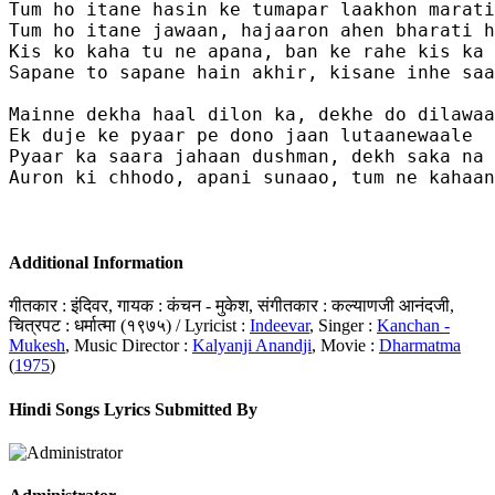
Tum ho itane hasin ke tumapar laakhon marati
Tum ho itane jawaan, hajaaron ahen bharati h
Kis ko kaha tu ne apana, ban ke rahe kis ka 
Sapane to sapane hain akhir, kisane inhe saa
Mainne dekha haal dilon ka, dekhe do dilawaa
Ek duje ke pyaar pe dono jaan lutaanewaale

Pyaar ka saara jahaan dushman, dekh saka na 
Auron ki chhodo, apani sunaao, tum ne kahaan
Additional Information
गीतकार : इंदिवर, गायक : कंचन - मुकेश, संगीतकार : कल्याणजी आनंदजी,
चित्रपट : धर्मात्मा (१९७५) / Lyricist :
Indeevar
, Singer :
Kanchan -
Mukesh
, Music Director :
Kalyanji Anandji
, Movie :
Dharmatma
(
1975
)
Hindi Songs Lyrics Submitted By