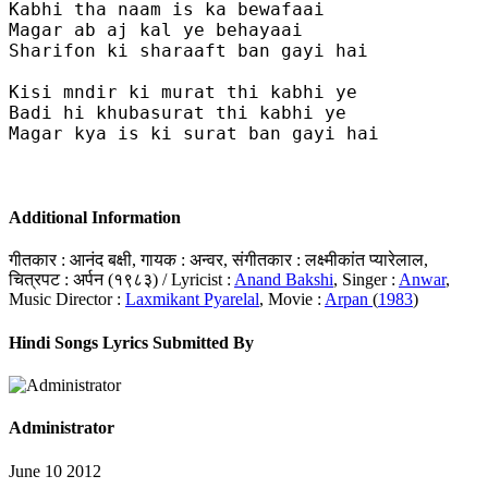
Kabhi tha naam is ka bewafaai

Magar ab aj kal ye behayaai

Sharifon ki sharaaft ban gayi hai

Kisi mndir ki murat thi kabhi ye

Badi hi khubasurat thi kabhi ye

Magar kya is ki surat ban gayi hai

Additional Information
गीतकार : आनंद बक्षी, गायक : अन्वर, संगीतकार : लक्ष्मीकांत प्यारेलाल,
चित्रपट : अर्पन (१९८३) / Lyricist :
Anand Bakshi
, Singer :
Anwar
,
Music Director :
Laxmikant Pyarelal
, Movie :
Arpan
(
1983
)
Hindi Songs Lyrics Submitted By
Administrator
June 10 2012