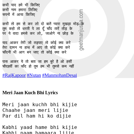
कभी याद हमे भी किजिए

कभी नाम हमारा लिजिए

सपनों में आया किजिए

कभी तो हम से कर लो दो बातें प्यारा मुखड़ा मोड़ के

तुम कहो तो धरती पे ला दूँ चाँद तारें तोड़ के

पर ये वादा हमसे कर लो, जाओगे ना छोड़ के

याद आकर तेरी जो तड़पाए तो कोई क्या करे

तेरा दामन ना हाथ में आए तो कोई क्या करे

चाँदनी भी आग बन जाए तो कोई क्या करे

पास आकर ये तो बता जा हम बुरे है ओ हसीं 

चौदहवीं का चाँद हो तुम हम भी तुमसे कम नहीं 
#RajKapoor
#Nutan
#ManmohanDesai
Meri Jaan Kuch Bhi Lyrics
Meri jaan kuchh bhi kijie

Chaahe jaan meri lijie

Par dil ham hi ko dijie

Kabhi yaad hame bhi kijie

Kabhi naam hamaara lijie
