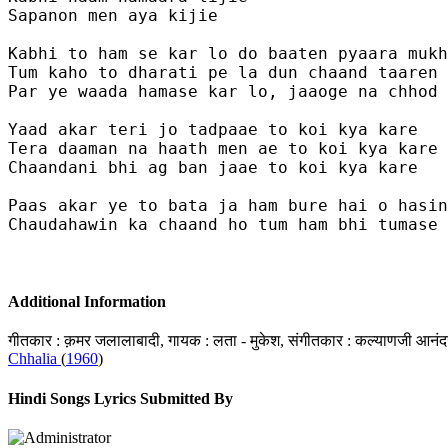
Sapanon men aya kijie

Kabhi to ham se kar lo do baaten pyaara mukh
Tum kaho to dharati pe la dun chaand taaren 
Par ye waada hamase kar lo, jaaoge na chhod 
Yaad akar teri jo tadpaae to koi kya kare

Tera daaman na haath men ae to koi kya kare

Chaandani bhi ag ban jaae to koi kya kare

Paas akar ye to bata ja ham bure hai o hasin
Chaudahawin ka chaand ho tum ham bhi tumase 
Additional Information
गीतकार : क़मर जलालाबादी, गायक : लता - मुकेश, संगीतकार : कल्याणजी आनंदज
Chhalia
(
1960
)
Hindi Songs Lyrics Submitted By