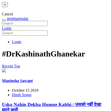
×
Cancel
geetmanjusha
Login
Login
#DrKashinathGhanekar
Recent
Top
Manjusha Sawant
October 15 2019
Hindi Songs
Usko Nahin Dekha Humne Kabhi / उसको नहीं देखा
हमने कभी