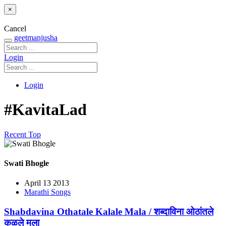
×
Cancel
geetmanjusha
Login
Login
#KavitaLad
Recent
Top
Swati Bhogle
April 13 2013
Marathi Songs
Shabdavina Othatale Kalale Mala / शब्दाविना ओठांतले
कळले मला