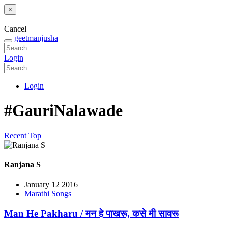
×
Cancel
geetmanjusha
Login
Login
#GauriNalawade
Recent
Top
Ranjana S
January 12 2016
Marathi Songs
Man He Pakharu / मन हे पाखरू, कसे मी सावरू