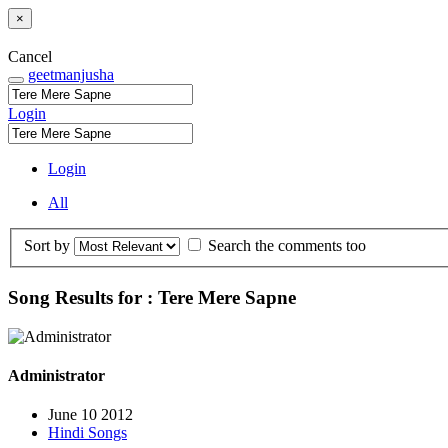
×
Cancel
geetmanjusha
Login
Login
All
Sort by
Search the comments too
Song Results for : Tere Mere Sapne
Administrator
June 10 2012
Hindi Songs