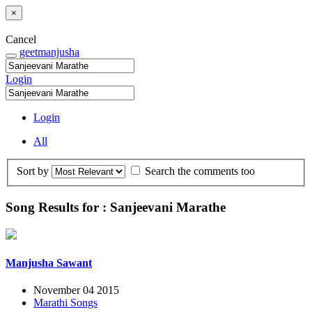
×
Cancel
geetmanjusha
Login
Login
All
Sort by
Search the comments too
Song Results for : Sanjeevani Marathe
Manjusha Sawant
November 04 2015
Marathi Songs