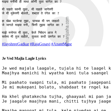
माझ्या मनीची ही व्यथा कोणी तुला सांगेल का ?

मी पाहतो स्वप्नी तुला, मी पाहतो जागेपणी

जे मी मुकेपणी बोलतो, शब्दात ते रंगेल का ?

हा खेळ घटकेचा तुझा, घायाळ मी पण जाहलो

जे जागले माझ्या मनी, चित्ती तुझ्या जागेल का ?

माझे मनोगत मी तुला, केले निवेदन आज गे 

सर्वस्व मी तुज वाहीले, तुजला कधी उमगेल का ?
#JayshreeGadkar
#RajaGosavi
#AnantMane
Je Ved Majla Lagle Lyrics
Je wed majala laagale, tujala hi te laagel k
Maajhya manichi hi wyatha koni tula saangel 
Mi paahato swapni tula, mi paahato jaagepani

Je mi mukepani bolato, shabdaat te rngel ka 
Ha khel ghatakecha tujha, ghaayaal mi pan ja
Je jaagale maajhya mani, chitti tujhya jaage
Maajhe manogat mi tula, kele niwedan aj ge 
