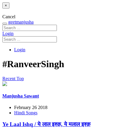
×
Cancel
geetmanjusha
Login
Login
#RanveerSingh
Recent
Top
Manjusha Sawant
February 26 2018
Hindi Songs
Ye Laal Ishq / ये लाल इश्क़, ये मलाल इश्क़