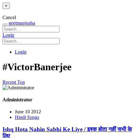
×
Cancel
geetmanjusha
Login
Login
#VictorBanerjee
Recent
Top
Administrator
June 10 2012
Hindi Songs
Ishq Hota Nahin Sabhi Ke Liye / इश्क होता नहीं सभी के
लिए